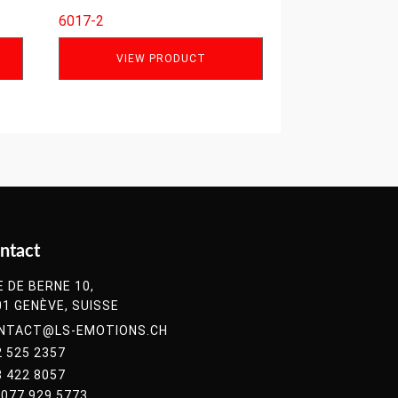
6017-2
VIEW PRODUCT
ntact
E DE BERNE 10,
01 GENÈVE, SUISSE
NTACT@LS-EMOTIONS.CH
2 525 2357
8 422 8057
077 929 5773