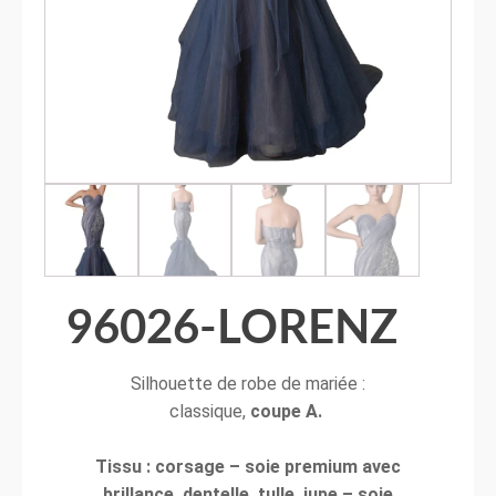
96026-LORENZ
Silhouette de robe de mariée :
classique,
coupe A.
Tissu : corsage – soie premium avec
brillance, dentelle, tulle, jupe – soie